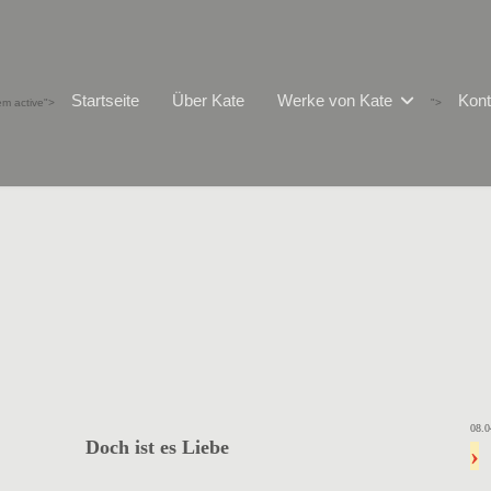
Startseite
Über Kate
Werke von Kate
Kont
tem active">
">
08.0
Doch ist es Liebe
›